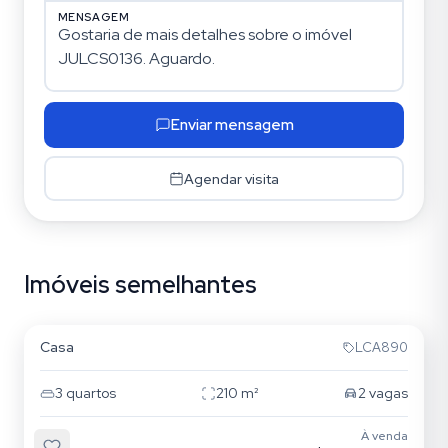
MENSAGEM
Enviar mensagem
Agendar visita
Imóveis semelhantes
Chácara Belenzinho
Casa
LCA890
3
quartos
210
m²
2
vagas
À venda