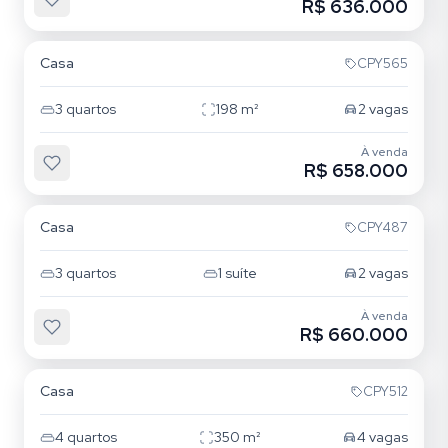
R$ 636.000
Chácara Belenzinho
Casa
CPY565
3
quartos
198
m²
2
vagas
À venda
R$ 658.000
Chácara Belenzinho
Casa
CPY487
3
quartos
1
suíte
2
vagas
À venda
R$ 660.000
Chácara Belenzinho
Casa
CPY512
4
quartos
350
m²
4
vagas