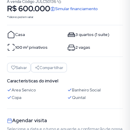
À venda
·
Código
JULCS0136
R$ 600.000
Simular financiamento
*Valores podem variar.
Casa
3
quartos
(
1
suíte
)
100
m²
privativos
2
vagas
Salvar
Compartilhar
Características do imóvel
Area Servico
Banheiro Social
Copa
Quintal
Agendar visita
Selecione a data e o turno e aguarde a confirmação de nossa