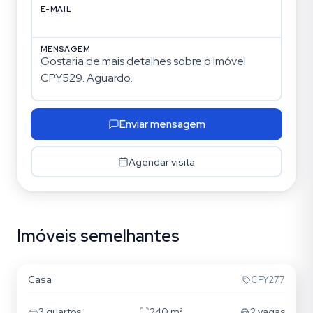
E-MAIL
MENSAGEM
Enviar mensagem
Agendar visita
Imóveis semelhantes
Tatuapé
Casa
CPY277
3
quartos
240
m²
2
vagas