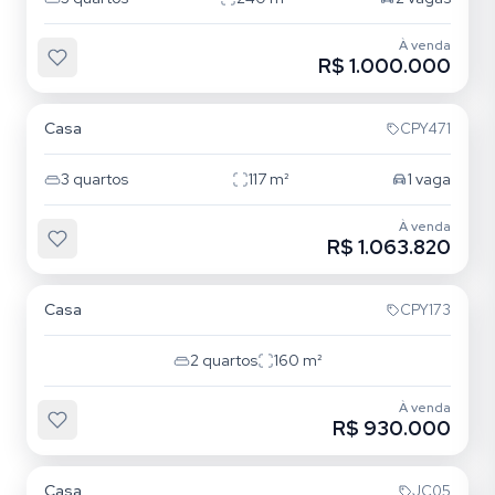
À venda
R$ 1.000.000
Tatuapé
Casa
CPY471
3
quartos
117
m²
1
vaga
À venda
R$ 1.063.820
Tatuapé
Casa
CPY173
2
quartos
160
m²
À venda
R$ 930.000
Tatuapé
Casa
JC05