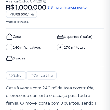
À venda
·
Código
CPY529
R$ 1.000.000
Simular financiamento
IPTU
R$ 500
/mês
*Valores podem variar.
Casa
3
quartos
(
1
suíte
)
240
m²
privativos
270
m²
totais
3
vagas
Salvar
Compartilhar
Casa à venda com 240 m² de área construída,
oferecendo conforto e espaço para toda a
família. O imóvel conta com 3 quartos, sendo 1