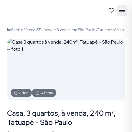
Imóveis à Venda
SP
Imóveis à venda em São Paulo
Tatuapé
código CP
›
›
›
›
Vídeo
10
fotos
Casa, 3 quartos, à venda, 240 m²,
Tatuapé - São Paulo