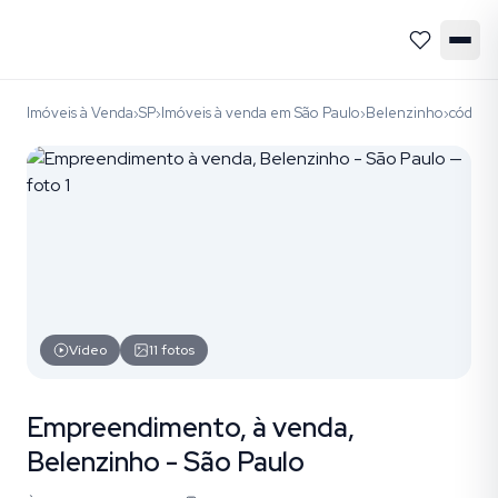
Imóveis à Venda
SP
Imóveis à venda em São Paulo
Belenzinho
código
›
›
›
›
Vídeo
11
fotos
Empreendimento, à venda,
Belenzinho - São Paulo