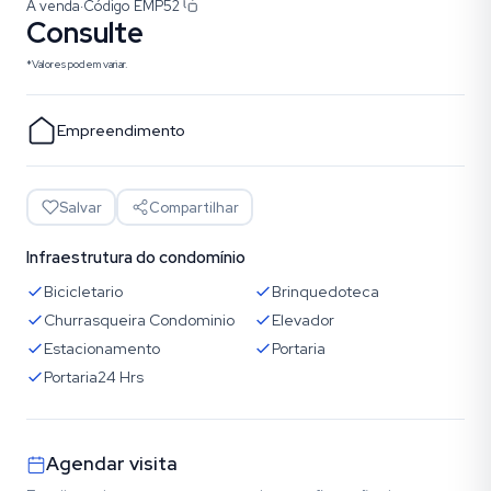
À venda
·
Código
EMP52
Consulte
*Valores podem variar.
Empreendimento
Salvar
Compartilhar
Infraestrutura do condomínio
Bicicletario
Brinquedoteca
Churrasqueira Condominio
Elevador
Estacionamento
Portaria
Portaria24 Hrs
Agendar visita