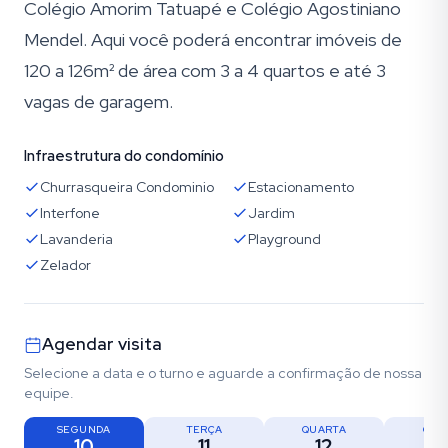
Colégio Amorim Tatuapé e Colégio Agostiniano
Mendel. Aqui você poderá encontrar imóveis de
120 a 126m² de área com 3 a 4 quartos e até 3
vagas de garagem.
Infraestrutura do condomínio
Churrasqueira Condominio
Estacionamento
Interfone
Jardim
Lavanderia
Playground
Zelador
Agendar visita
Selecione a data e o turno e aguarde a confirmação de nossa
equipe.
SEGUNDA
TERÇA
QUARTA
QUI
10
11
12
1