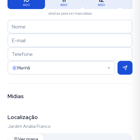
AGO
AGO
AGO
AG
deslize para ver mais datas
Manhã
Mídias
Vídeo
Fotos (19)
Localização
Jardim Anália Franco
Ver mapa