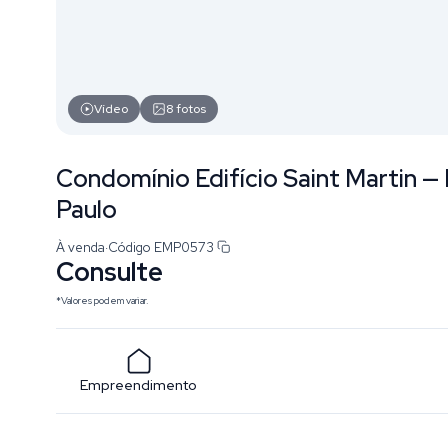
Vídeo
8
fotos
Condomínio Edifício Saint Martin 
Paulo
À venda
·
Código
EMP0573
Consulte
*Valores podem variar.
Empreendimento