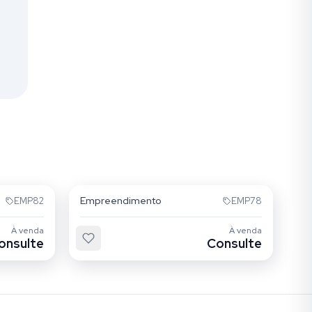
Alto da Mooca
Empreendimento
EMP82
EMP78
À venda
À venda
onsulte
Consulte