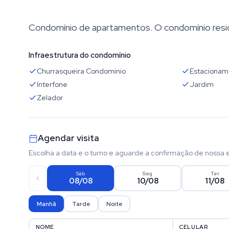
Condomínio de apartamentos. O condomínio reside
Infraestrutura do condomínio
Churrasqueira Condominio
Estacionam
Interfone
Jardim
Zelador
Agendar visita
Escolha a data e o turno e aguarde a confirmação de nossa 
Sáb
Seg
Ter
08/08
10/08
11/08
Manhã
Tarde
Noite
NOME
CELULAR