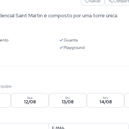
Salvar
Comparti
ncial Saint Martin é composto por uma torre única.
ento
Guarita
Playground
equipe.
Qua
Qui
Sex
12/08
13/08
14/08
E-MAIL