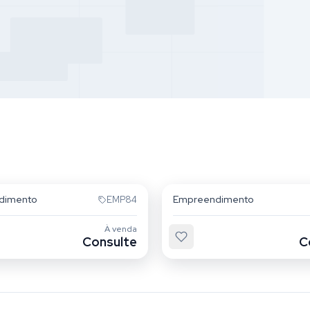
Mooca
dimento
Empreendimento
EMP84
À venda
Consulte
C