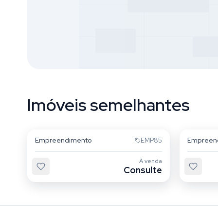
Imóveis semelhantes
Quarta Parada
Mooca
Empreendimento
Empreen
EMP85
À venda
Consulte