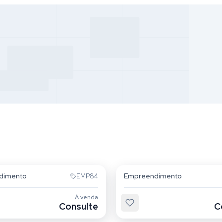
Mooca
dimento
Empreendimento
EMP84
À venda
Consulte
C