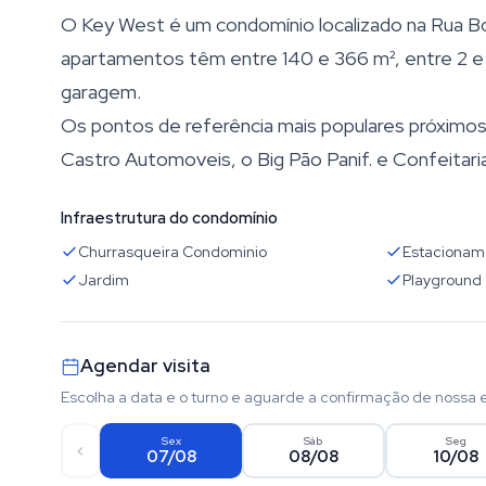
O Key West é um condomínio localizado na Rua B
apartamentos têm entre 140 e 366 m², entre 2 e 3
garagem.
Os pontos de referência mais populares próximos 
Castro Automoveis, o Big Pão Panif. e Confeitaria
Infraestrutura do condomínio
Churrasqueira Condominio
Estacionam
Jardim
Playground
Agendar visita
Escolha a data e o turno e aguarde a confirmação de nossa 
Sex
Sáb
Seg
07/08
08/08
10/08