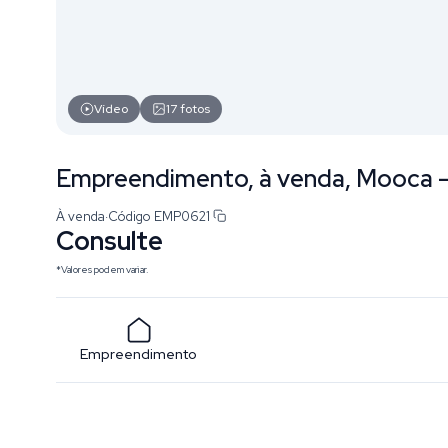
Vídeo
17
fotos
Empreendimento, à venda, Mooca -
À venda
·
Código
EMP0621
Consulte
*Valores podem variar.
Empreendimento