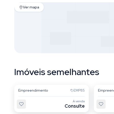
Ver mapa
Imóveis semelhantes
Quarta Parada
Mooca
Empreendimento
Empreen
EMP85
À venda
Consulte