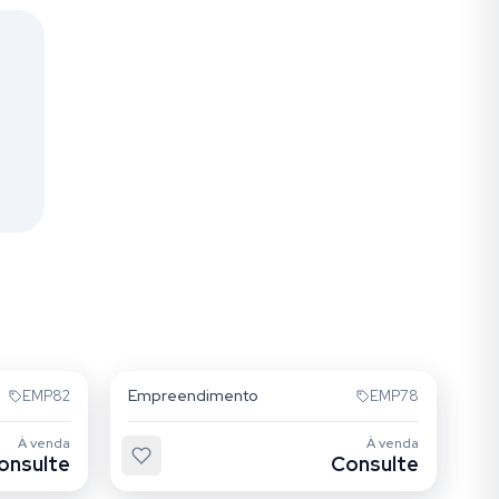
Alto da Mooca
Empreendimento
EMP82
EMP78
À venda
À venda
onsulte
Consulte