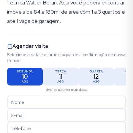
Técnica Walter Belian. Aqui você poderá encontrar
imóveis de 84 a 180m² de área com 1 a 3 quartos e
até 1 vaga de garagem.
Agendar visita
Selecione a data e o turno e aguarde a confirmação de nossa
equipe.
SEGUNDA
TERÇA
QUARTA
QUI
10
11
12
1
AGO
AGO
AGO
AG
deslize para ver mais datas