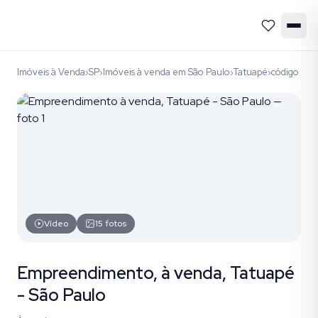
Imóveis à Venda
SP
Imóveis à venda em São Paulo
Tatuapé
código E
›
›
›
›
Vídeo
15
fotos
Empreendimento, à venda, Tatuapé
- São Paulo