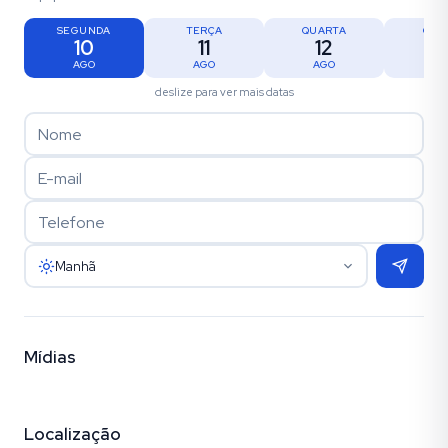
SEGUNDA
TERÇA
QUARTA
QUI
10
11
12
1
AGO
AGO
AGO
AG
deslize para ver mais datas
Manhã
Mídias
Vídeo
Fotos
Empreendimento
Localização