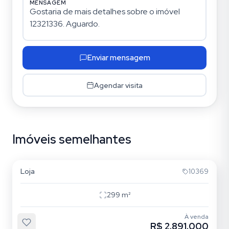
MENSAGEM
Enviar mensagem
Agendar visita
Imóveis semelhantes
Mooca
Loja
10369
299
m²
À venda
R$ 2.891.000