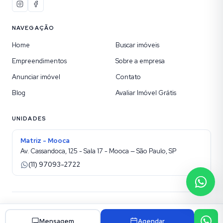
NAVEGAÇÃO
Home
Buscar imóveis
Empreendimentos
Sobre a empresa
Anunciar imóvel
Contato
Blog
Avaliar Imóvel Grátis
UNIDADES
Matriz - Mooca
Av. Cassandoca, 125 - Sala 17 - Mooca — São Paulo, SP
(11) 97093-2722
©
2026
Etic Imóveis sua Imobiliária na Mooca
. Todos os direitos reservados.
Site para imobiliárias Superadmin
Mensagem
Agendar
Política de privacidade