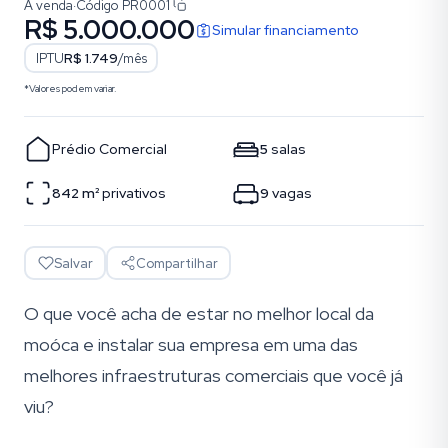
À venda
·
Código
PR0001
R$ 5.000.000
Simular financiamento
IPTU
R$ 1.749
/mês
*Valores podem variar.
Prédio Comercial
5
salas
842
m²
privativos
9
vagas
Salvar
Compartilhar
O que você acha de estar no melhor local da
moóca e instalar sua empresa em uma das
melhores infraestruturas comerciais que você já
viu?