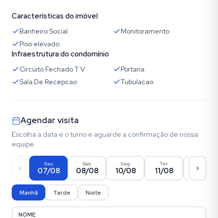
Características do imóvel
Banheiro Social
Monitoramento
Piso elevado
Infraestrutura do condomínio
Circuito Fechado T V
Portaria
Sala De Recepcao
Tubulacao
Agendar visita
Escolha a data e o turno e aguarde a confirmação de nossa
equipe.
Sex
Sáb
Seg
Ter
Qua
07/08
08/08
10/08
11/08
12/08
Manhã
Tarde
Noite
NOME