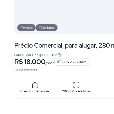
Vídeo
29
fotos
Prédio Comercial, para alugar, 280 
Para alugar
·
Código
GIPC172
R$ 18.000
IPTU
R$ 2.287
/mês
/mês
*Valores podem variar.
Prédio Comercial
280
m²
privativos