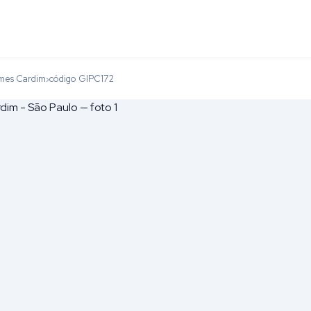
mes Cardim
código GIPC172
›