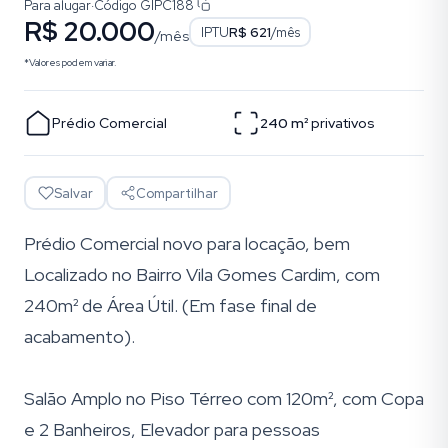
Para alugar
·
Código
GIPC188
R$ 20.000
IPTU
R$ 621
/mês
/mês
*Valores podem variar.
Prédio Comercial
240
m²
privativos
Salvar
Compartilhar
Prédio Comercial novo para locação, bem
Localizado no Bairro Vila Gomes Cardim, com
240m² de Área Útil. (Em fase final de
acabamento).
Salão Amplo no Piso Térreo com 120m², com Copa
e 2 Banheiros, Elevador para pessoas