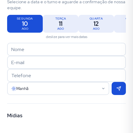
Selecione a data e o turno e aguarde a confirmação de nossa
equipe.
SEGUNDA
TERÇA
QUARTA
QUI
10
11
12
1
AGO
AGO
AGO
AG
deslize para ver mais datas
Manhã
Mídias
Vídeo
Fotos (16)